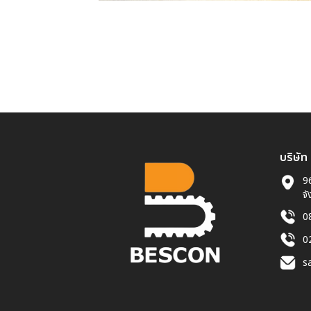
บริษัท
96
จั
0
0
s