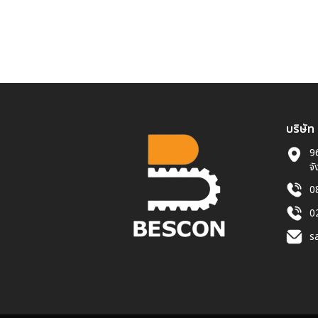
บริษัท
96
จั
0
0
s