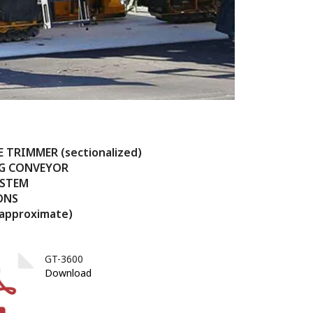
 TRIMMER (sectionalized)
G CONVEYOR
YSTEM
ONS
approximate)
GT-3600
Download