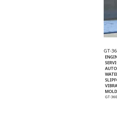
GT-36
ENGI
SERVI
AUTO
WATE
SLIP
VIBR
MOLD
GT-36