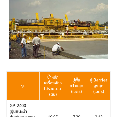
น้ำหนัก
ปูพื้น
ปู Barrier
เครื่องจักร
รุ่น
กว้างสุด
สูงสุด
ไม่รวมโมล
(เมตร)
(เมตร)
(ตัน)
GP-2400
(รุ่นแนะนำ