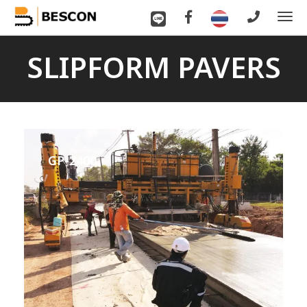
To
nav
SLIPFORM PAVERS
GP-2400