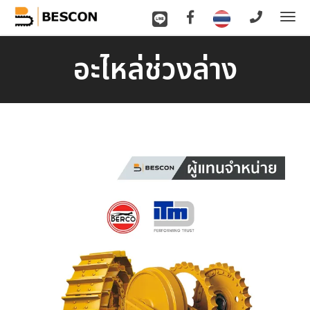
To
nav
อะไหล่ช่วงล่าง